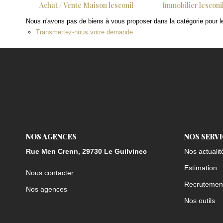
Achat / Vente Maison lesconil
Immobilier lesconi
Nous n'avons pas de biens à vous proposer dans la catégorie pour le
Transmettez-nous votre demande
NOS AGENCES
NOS SERV
Rue Men Crenn, 29730 Le Guilvinec
Nos actualit
Estimation
Nous contacter
Recrutemen
Nos agences
Nos outils