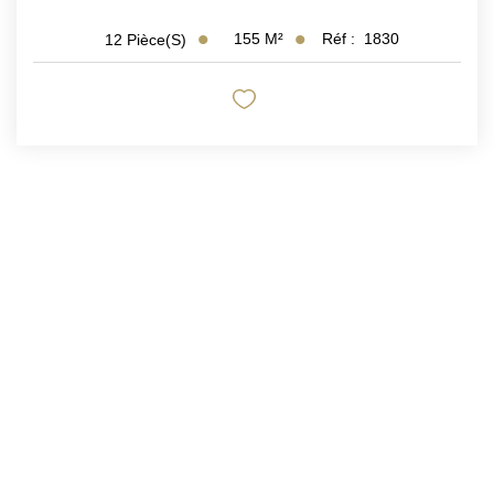
155
M²
Réf :
1830
12
Pièce(s)