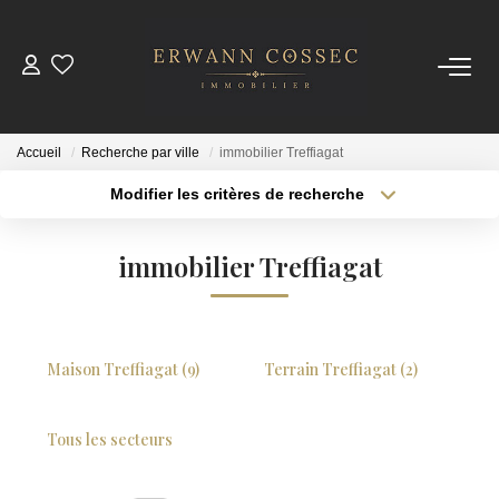
ACHETER
Accueil
Recherche par ville
immobilier Treffiagat
LOUER
Modifier les critères de recherche
Type de transaction
Localisation
Acheter
Localisation
ESTIMER
immobilier Treffiagat
Type de bien
Sélectionnez...
Surface min
NOTRE AGENCE
Plus de critères
Budget max
Qui Sommes-Nous
Maison Treffiagat (9)
Terrain Treffiagat (2)
Créer une alerte
Nos Actualités
Tous les secteurs
CONTACT