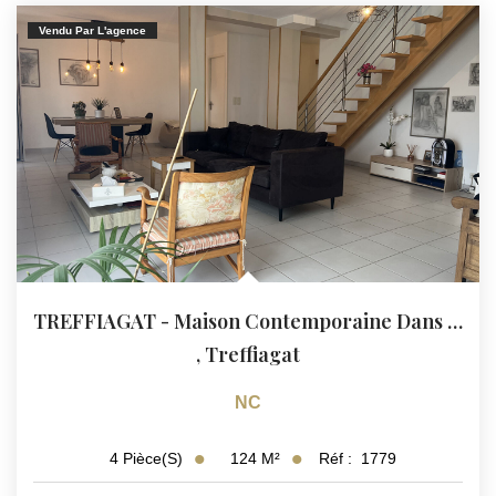
Vendu Par L'agence
TREFFIAGAT - Maison Contemporaine Dans Environnement...
,
Treffiagat
NC
124
M²
Réf :
1779
4
Pièce(s)