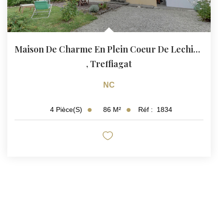
Maison De Charme En Plein Coeur De Lechiagat
,
Treffiagat
NC
86
M²
Réf :
1834
4
Pièce(s)