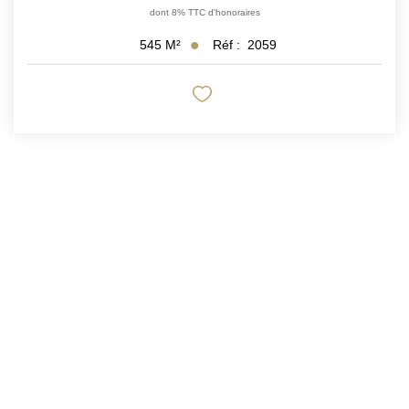
dont 8% TTC d'honoraires
Réf :
2059
545
M²