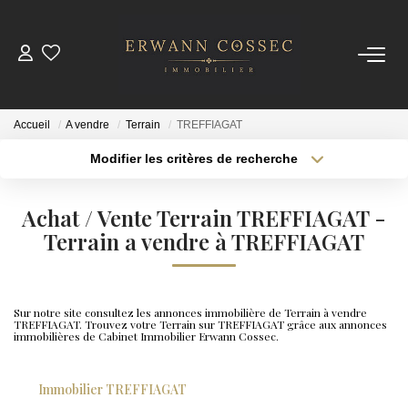
ACHETER
Accueil
A vendre
Terrain
TREFFIAGAT
LOUER
Modifier les critères de recherche
Type de transaction
Localisation
Acheter
Localisation
ESTIMER
Achat / Vente Terrain TREFFIAGAT -
Type de bien
Sélectionnez...
Terrain a vendre à TREFFIAGAT
Surface min
NOTRE AGENCE
Plus de critères
Budget max
Qui Sommes-Nous
Sur notre site consultez les annonces immobilière de Terrain à vendre
TREFFIAGAT. Trouvez votre Terrain sur TREFFIAGAT grâce aux annonces
Créer une alerte
Nos Actualités
immobilières de Cabinet Immobilier Erwann Cossec.
Immobilier TREFFIAGAT
CONTACT