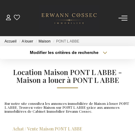
ACHETER
Accueil
A louer
Maison
PONT L ABBE
LOUER
Modifier les critères de recherche
Type de transaction
Localisation
Acheter
Localisation
ESTIMER
Location Maison PONT L ABBE -
Type de bien
Sélectionnez...
Maison a louer à PONT L ABBE
Surface min
NOTRE AGENCE
Plus de critères
Budget max
Qui Sommes-Nous
Sur notre site consultez les annonces immobilière de Maison à louer PONT
L ABBE. Trouvez votre Maison sur PONT L ABBE grâce aux annonces
Créer une alerte
Nos Actualités
immobilières de Cabinet Immobilier Erwann Cossec.
Achat / Vente Maison PONT L ABBE
CONTACT