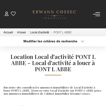
ACHETER
Accueil
A louer
Local d'activité
PONT L ABBE
LOUER
Modifier les critères de recherche
Type de transaction
Localisation
Acheter
Localisation
ESTIMER
Location Local d'activité PONT L
Type de bien
Sélectionnez...
ABBE - Local d'activité a louer à
Surface min
NOTRE AGENCE
PONT L ABBE
Plus de critères
Budget max
Qui Sommes-Nous
Créer une alerte
Nos Actualités
Sur notre site consultez les annonces immobilière de Local d'activité à
louer PONT L ABBE. Trouvez votre Local d'activité sur PONT L ABBE grâce
aux annonces immobilières de Cabinet Immobilier Erwann Cossec.
CONTACT