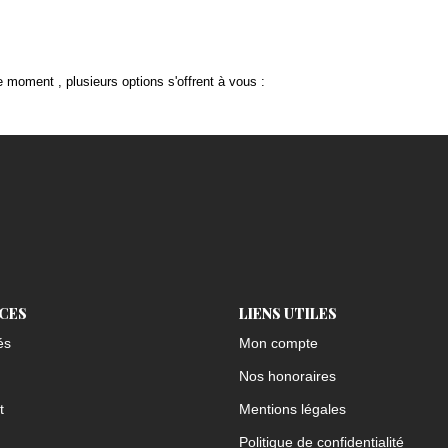
 moment , plusieurs options s'offrent à vous :
ICES
LIENS UTILES
és
Mon compte
Nos honoraires
t
Mentions légales
Politique de confidentialité