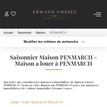
ACHETER
Accueil
Saisonnier
Maison
PENMARCH
LOUER
Modifier les critères de recherche
Type de transaction
Localisation
Acheter
Localisation
ESTIMER
Saisonnier Maison PENMARCH -
Type de bien
Sélectionnez...
Maison a louer à PENMARCH
Surface min
NOTRE AGENCE
Plus de critères
Budget max
Qui Sommes-Nous
Sur notre site consultez les annonces immobilière de Maison à louer
PENMARCH. Trouvez votre Maison sur PENMARCH grâce aux annonces
Créer une alerte
Nos Actualités
immobilières de Cabinet Immobilier Erwann Cossec.
Achat / Vente Maison PENMARCH
CONTACT