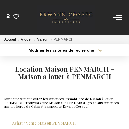
ACHETER
Accueil
A louer
Maison
PENMARCH
LOUER
Modifier les critères de recherche
Type de transaction
Localisation
Acheter
Localisation
ESTIMER
Location Maison PENMARCH -
Type de bien
Sélectionnez...
Maison a louer à PENMARCH
Surface min
NOTRE AGENCE
Plus de critères
Budget max
Qui Sommes-Nous
Sur notre site consultez les annonces immobilière de Maison à louer
PENMARCH. Trouvez votre Maison sur PENMARCH grâce aux annonces
Créer une alerte
Nos Actualités
immobilières de Cabinet Immobilier Erwann Cossec.
Achat / Vente Maison PENMARCH
CONTACT