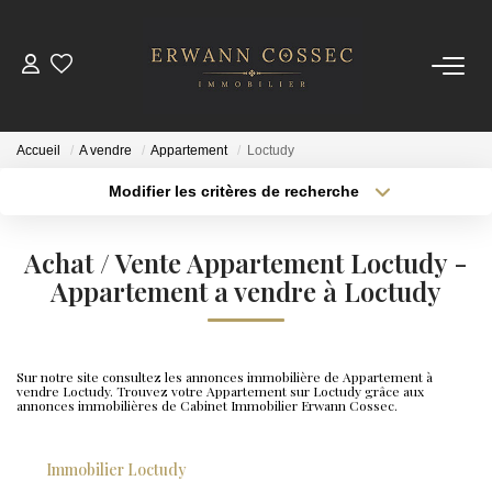
ACHETER
Accueil
A vendre
Appartement
Loctudy
LOUER
Modifier les critères de recherche
Type de transaction
Localisation
Acheter
Localisation
ESTIMER
Achat / Vente Appartement Loctudy -
Type de bien
Sélectionnez...
Appartement a vendre à Loctudy
Surface min
NOTRE AGENCE
Plus de critères
Budget max
Qui Sommes-Nous
Sur notre site consultez les annonces immobilière de Appartement à
vendre Loctudy. Trouvez votre Appartement sur Loctudy grâce aux
Créer une alerte
Nos Actualités
annonces immobilières de Cabinet Immobilier Erwann Cossec.
Immobilier Loctudy
CONTACT