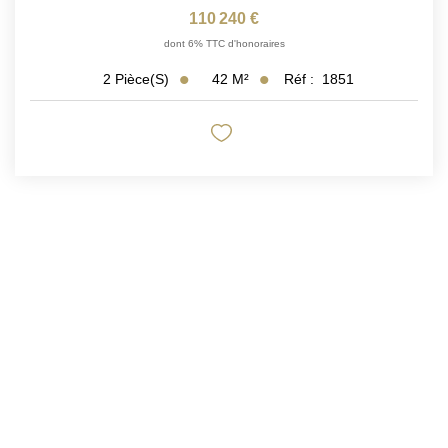
110 240 €
dont 6% TTC d'honoraires
42
M²
Réf :
1851
2
Pièce(s)