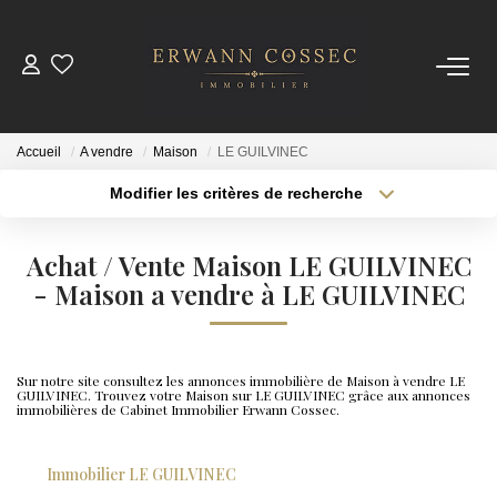
ACHETER
Accueil
A vendre
Maison
LE GUILVINEC
LOUER
Modifier les critères de recherche
Type de transaction
Localisation
Acheter
Localisation
ESTIMER
Achat / Vente Maison LE GUILVINEC
Type de bien
Sélectionnez...
- Maison a vendre à LE GUILVINEC
Surface min
NOTRE AGENCE
Plus de critères
Budget max
Qui Sommes-Nous
Sur notre site consultez les annonces immobilière de Maison à vendre LE
GUILVINEC. Trouvez votre Maison sur LE GUILVINEC grâce aux annonces
Créer une alerte
Nos Actualités
immobilières de Cabinet Immobilier Erwann Cossec.
Immobilier LE GUILVINEC
CONTACT