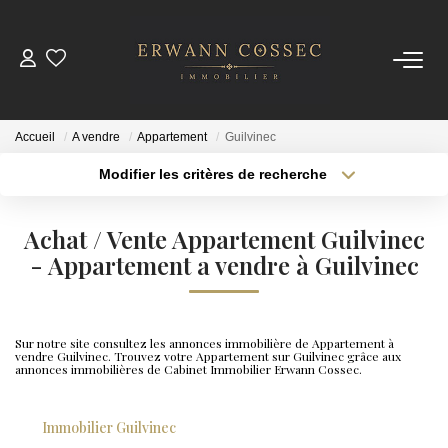
ACHETER
Accueil
A vendre
Appartement
Guilvinec
LOUER
Modifier les critères de recherche
Type de transaction
Localisation
Acheter
Localisation
ESTIMER
Achat / Vente Appartement Guilvinec
Type de bien
Sélectionnez...
- Appartement a vendre à Guilvinec
Surface min
NOTRE AGENCE
Plus de critères
Budget max
Qui Sommes-Nous
Sur notre site consultez les annonces immobilière de Appartement à
vendre Guilvinec. Trouvez votre Appartement sur Guilvinec grâce aux
Créer une alerte
Nos Actualités
annonces immobilières de Cabinet Immobilier Erwann Cossec.
Immobilier Guilvinec
CONTACT