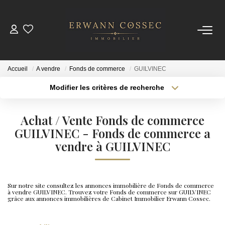
ACHETER
Accueil
A vendre
Fonds de commerce
GUILVINEC
LOUER
Modifier les critères de recherche
Type de transaction
Localisation
Acheter
Localisation
ESTIMER
Achat / Vente Fonds de commerce
Type de bien
Sélectionnez...
GUILVINEC - Fonds de commerce a
Surface min
NOTRE AGENCE
vendre à GUILVINEC
Plus de critères
Budget max
Qui Sommes-Nous
Créer une alerte
Nos Actualités
Sur notre site consultez les annonces immobilière de Fonds de commerce
à vendre GUILVINEC. Trouvez votre Fonds de commerce sur GUILVINEC
grâce aux annonces immobilières de Cabinet Immobilier Erwann Cossec.
CONTACT