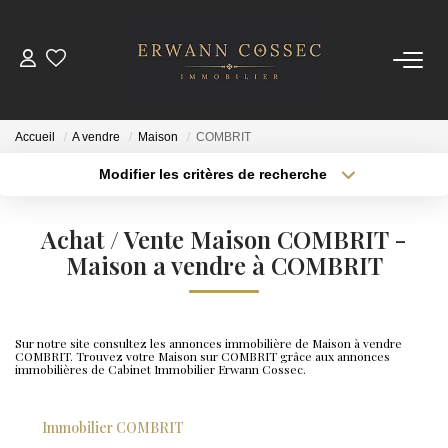
ACHETER
Accueil
A vendre
Maison
COMBRIT
LOUER
Modifier les critères de recherche
Type de transaction
Localisation
Acheter
Localisation
ESTIMER
Achat / Vente Maison COMBRIT -
Type de bien
Sélectionnez...
Maison a vendre à COMBRIT
Surface min
NOTRE AGENCE
Plus de critères
Budget max
Qui Sommes-Nous
Sur notre site consultez les annonces immobilière de Maison à vendre
COMBRIT. Trouvez votre Maison sur COMBRIT grâce aux annonces
Créer une alerte
Nos Actualités
immobilières de Cabinet Immobilier Erwann Cossec.
Immobilier COMBRIT
CONTACT