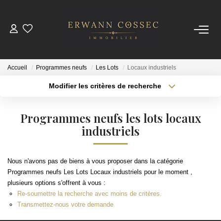
ACHETER
Accueil
Programmes neufs
Les Lots
Locaux industriels
LOUER
Modifier les critères de recherche
Type de transaction
Localisation
Acheter
Localisation
ESTIMER
Programmes neufs les lots locaux
Type de bien
Sélectionnez...
industriels
Surface min
NOTRE AGENCE
Plus de critères
Budget max
Nous n'avons pas de biens à vous proposer dans la catégorie
Qui Sommes-Nous
Programmes neufs Les Lots Locaux industriels pour le moment ,
Créer une alerte
Nos Actualités
plusieurs options s'offrent à vous :
Re-soumettre la recherche avec moins de critères.
Transmettez-nous votre demande
CONTACT