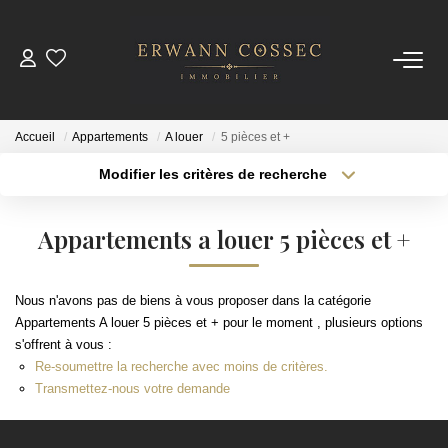
ACHETER
Accueil
Appartements
A louer
5 pièces et +
LOUER
Modifier les critères de recherche
Type de transaction
Localisation
Acheter
Localisation
ESTIMER
Appartements a louer 5 pièces et +
Type de bien
Sélectionnez...
Surface min
NOTRE AGENCE
Nous n'avons pas de biens à vous proposer dans la catégorie
Plus de critères
Budget max
Appartements A louer 5 pièces et + pour le moment , plusieurs options
Qui Sommes-Nous
s'offrent à vous :
Créer une alerte
Nos Actualités
Re-soumettre la recherche avec moins de critères.
Transmettez-nous votre demande
CONTACT