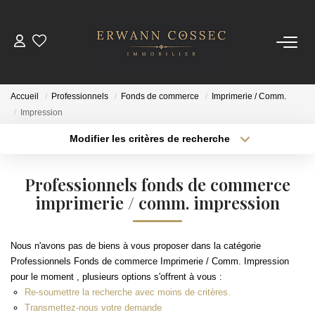
ACHETER
Accueil
Professionnels
Fonds de commerce
Imprimerie / Comm.
LOUER
Impression
Modifier les critères de recherche
Type de transaction
Localisation
ESTIMER
Acheter
Localisation
Professionnels fonds de commerce
Type de bien
NOTRE AGENCE
Sélectionnez...
imprimerie / comm. impression
Surface min
Qui Sommes-Nous
Plus de critères
Budget max
Nous n'avons pas de biens à vous proposer dans la catégorie
Nos Actualités
Professionnels Fonds de commerce Imprimerie / Comm. Impression
Créer une alerte
pour le moment , plusieurs options s'offrent à vous :
Re-soumettre la recherche avec moins de critères.
CONTACT
Transmettez-nous votre demande