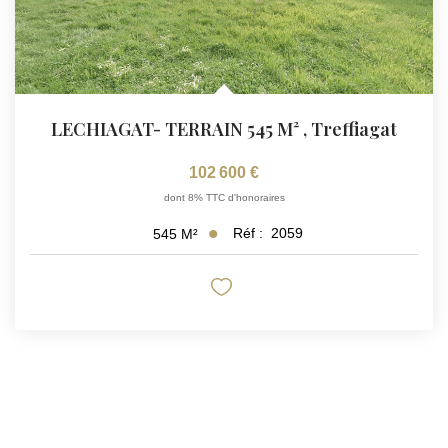
LECHIAGAT- TERRAIN 545 M²
,
Treffiagat
102 600 €
dont 8% TTC d'honoraires
Réf :
2059
545
M²