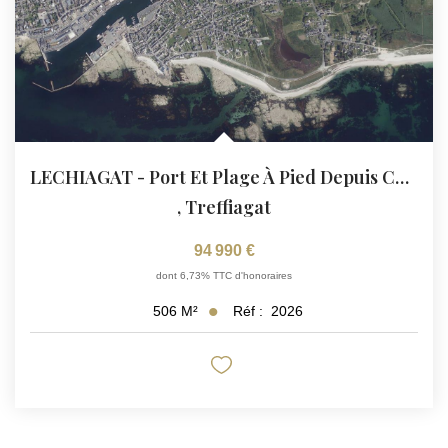
LECHIAGAT - Port Et Plage À Pied Depuis Ce Terrain À Bâtir...
,
Treffiagat
94 990 €
dont 6,73% TTC d'honoraires
Réf :
2026
506
M²