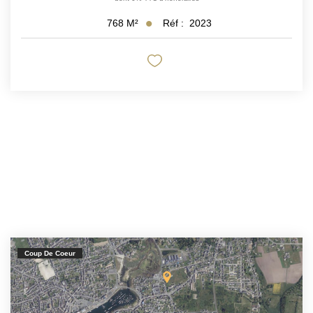
Réf :
2023
768
M²
Coup De Coeur