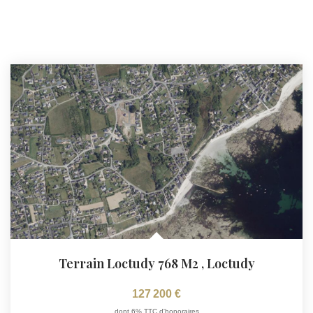
Terrain Loctudy 768 M2
,
Loctudy
127 200 €
dont 6% TTC d'honoraires