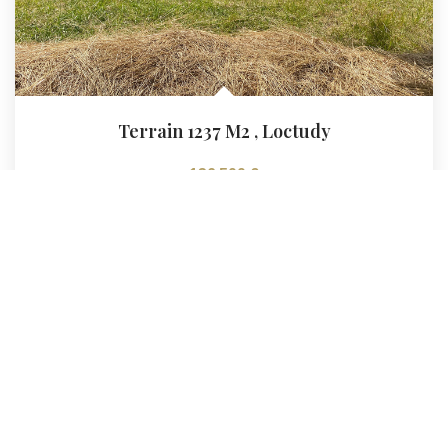
Terrain 1237 M2
,
Loctudy
136 500 €
dont 5% TTC d'honoraires
Réf :
1957
1237
M²