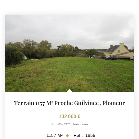
Terrain 1157 M² Proche Guilvinec
,
Plomeur
102 060 €
dont 8% TTC d'honoraires
Réf :
1856
1157
M²