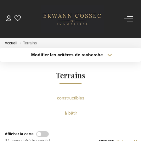
ACHETER
Accueil
Terrains
LOUER
Modifier les critères de recherche
Type de transaction
Localisation
Acheter
Localisation
ESTIMER
Terrains
Type de bien
Sélectionnez...
Surface min
NOTRE AGENCE
Plus de critères
Budget max
constructibles
Qui Sommes-Nous
Créer une alerte
à bâtir
Nos Actualités
Afficher la carte
CONTACT
37 annonce(s) trouvée(s)