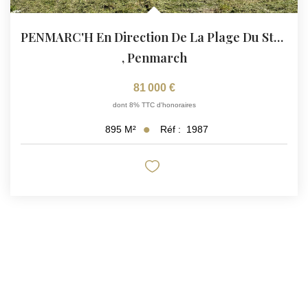
PENMARC'H En Direction De La Plage Du Steir - Terrain De...
,
Penmarch
81 000 €
dont 8% TTC d'honoraires
Réf :
1987
895
M²