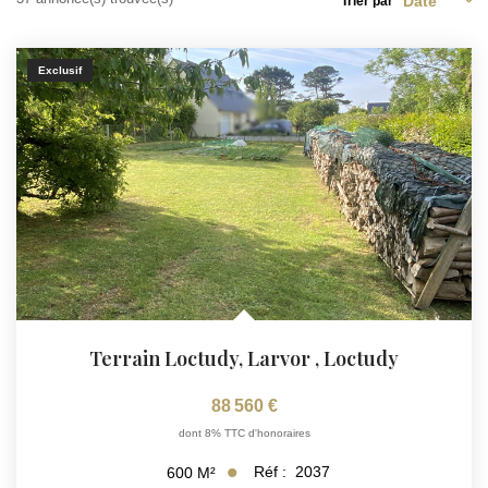
Trier par
Exclusif
Terrain Loctudy, Larvor
,
Loctudy
88 560 €
dont 8% TTC d'honoraires
Réf :
2037
600
M²