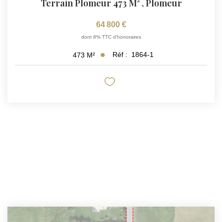
Terrain Plomeur 473 M²
,
Plomeur
64 800 €
dont 8% TTC d'honoraires
Réf :
1864-1
473
M²