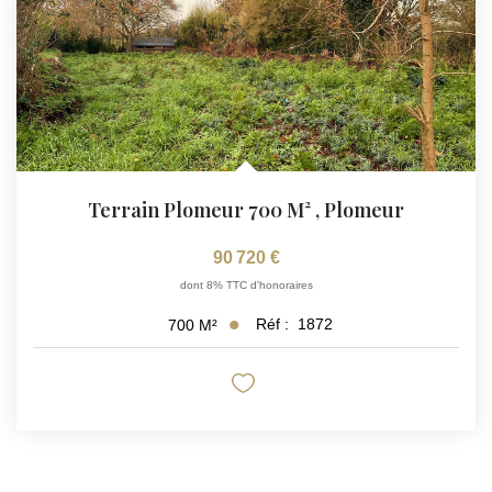
Terrain Plomeur 700 M²
,
Plomeur
90 720 €
dont 8% TTC d'honoraires
Réf :
1872
700
M²