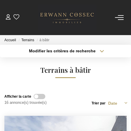
ACHETER
Accueil
Terrains
à bâtir
LOUER
Modifier les critères de recherche
Type de transaction
Localisation
Acheter
Localisation
ESTIMER
Terrains à bâtir
Type de bien
Sélectionnez...
Surface min
NOTRE AGENCE
Plus de critères
Budget max
Qui Sommes-Nous
Afficher la carte
16 annonce(s) trouvée(s)
Trier par
Créer une alerte
Nos Actualités
CONTACT