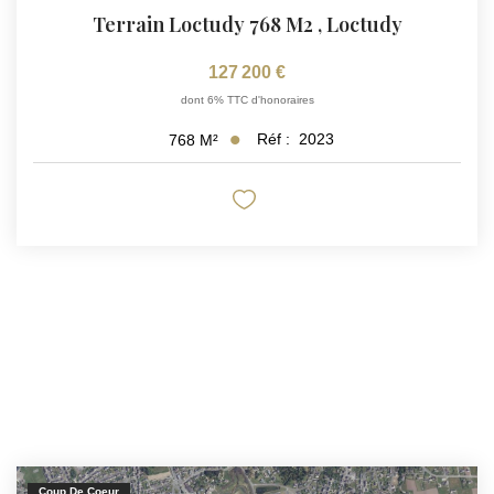
Terrain Loctudy 768 M2
,
Loctudy
127 200 €
dont 6% TTC d'honoraires
Réf :
2023
768
M²
Coup De Coeur