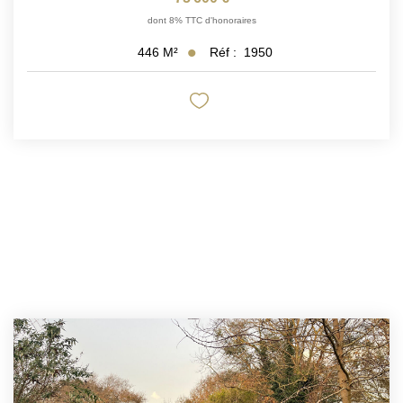
dont 8% TTC d'honoraires
Réf :
1950
446
M²