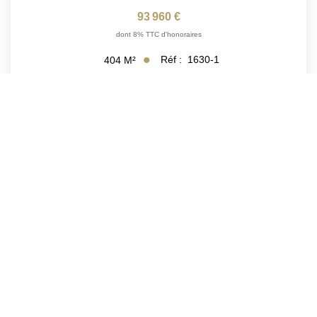
93 960 €
dont 8% TTC d'honoraires
Réf :
1630-1
404
M²
1
2
Suivante