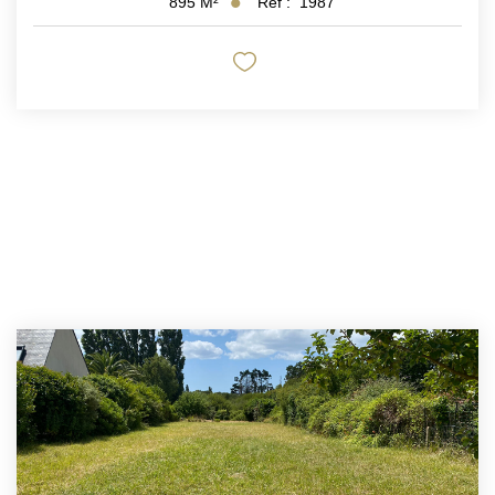
Réf :
1987
895
M²