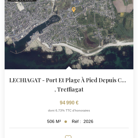
LECHIAGAT - Port Et Plage À Pied Depuis Ce Terrain À Bâtir...
,
Treffiagat
94 990 €
dont 6,73% TTC d'honoraires
Réf :
2026
506
M²