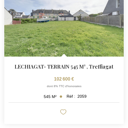
LECHIAGAT- TERRAIN 545 M²
,
Treffiagat
102 600 €
dont 8% TTC d'honoraires
Réf :
2059
545
M²