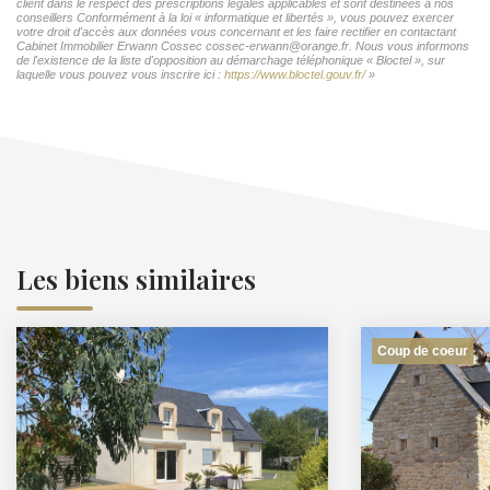
client dans le respect des prescriptions légales applicables et sont destinées à nos
conseillers Conformément à la loi « informatique et libertés », vous pouvez exercer
votre droit d'accès aux données vous concernant et les faire rectifier en contactant
Cabinet Immobilier Erwann Cossec cossec-erwann@orange.fr. Nous vous informons
de l'existence de la liste d'opposition au démarchage téléphonique « Bloctel », sur
laquelle vous pouvez vous inscrire ici :
https://www.bloctel.gouv.fr/
»
Les biens similaires
Coup de coeur