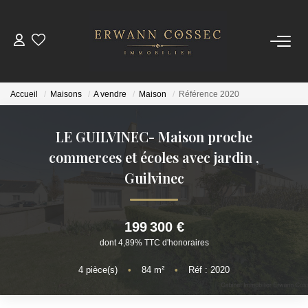
ACHETER
Accueil
Maisons
A vendre
Maison
Référence 2020
LOUER
LE GUILVINEC- Maison proche
ESTIMER
commerces et écoles avec jardin
,
Guilvinec
NOTRE AGENCE
199 300 €
Qui Sommes-Nous
dont 4,89% TTC d'honoraires
Nos Actualités
4
pièce(s)
•
84
m²
•
Réf : 2020
CONTACT