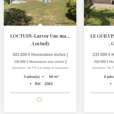
LOCTUDY-Larvor Une maison récente à deux pas des plages.
,
Loctudy
,
G
343 200 €
Honoraires inclus
|
231 000 €
H
|
330 000 €
Honoraires non inclus
220 000 €
Ho
Honoraires : 4% TTC à la charge de l'acquéreur
Honoraires : 5% T
56
m²
3
pièce(s)
4
pièc
Réf :
2063