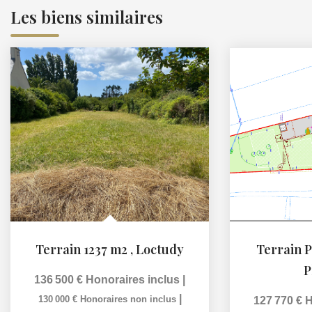
Les biens similaires
Terrain 1237 m2
,
Loctudy
Terrain 
P
136 500 €
Honoraires inclus
|
|
130 000 €
Honoraires non inclus
127 770 €
H