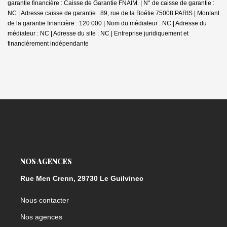
garantie financière : Caisse de Garantie FNAIM. | N° de caisse de garantie :
NC | Adresse caisse de garantie : 89, rue de la Boétie 75008 PARIS | Montant
de la garantie financière : 120 000 | Nom du médiateur : NC | Adresse du
médiateur : NC | Adresse du site : NC |
Entreprise juridiquement et
financièrement indépendante
NOS AGENCES
Rue Men Crenn, 29730 Le Guilvinec
Nous contacter
Nos agences