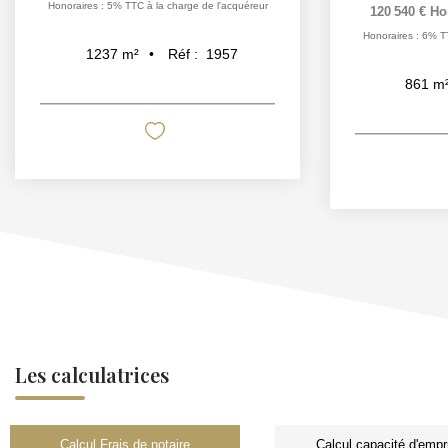
Honoraires : 5% TTC à la charge de l'acquéreur
120 540 €
Ho
Honoraires : 6% T
Réf :
1957
1237
m²
861
m
Les calculatrices
Calcul Frais de notaire
Calcul capacité d'empr