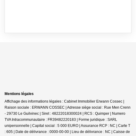
Mentions légales
Affichage des informations légales : Cabinet Immobilier Erwann Cossec |
Raison sociale : ERWANN COSSEC | Adresse siège social : Rue Men Crenn
- 29730 Le Guilvinec | Siret : 48222018300024 | RCS : Quimper | Numero
TVA Intracommunautaire : FR39482220183 | Forme juridique : SARL
unipersonnelle | Capital social : 5 000 EURO | Assurance RCP : NC |
Carte T
: 605 | Date de délivrance : 0000-00-00 | Lieu de délivrance : NC | Caisse de