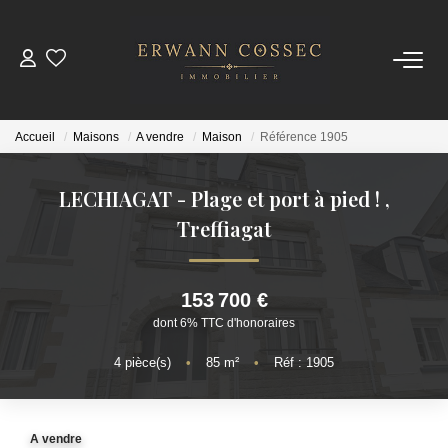
ACHETER
Accueil
Maisons
A vendre
Maison
Référence 1905
LOUER
LECHIAGAT - Plage et port à pied !
,
ESTIMER
Treffiagat
NOTRE AGENCE
153 700 €
dont 6% TTC d'honoraires
Qui Sommes-Nous
Nos Actualités
4
pièce(s)
•
85
m²
•
Réf : 1905
CONTACT
A vendre