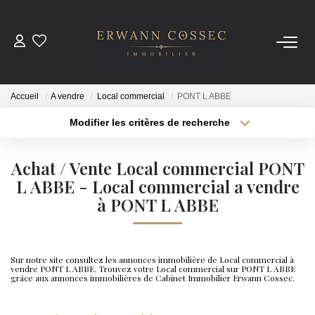
ACHETER
Accueil
A vendre
Local commercial
PONT L ABBE
LOUER
Modifier les critères de recherche
Type de transaction
Localisation
Acheter
Localisation
ESTIMER
Achat / Vente Local commercial PONT
Type de bien
Sélectionnez...
L ABBE - Local commercial a vendre
Surface min
NOTRE AGENCE
à PONT L ABBE
Plus de critères
Budget max
Qui Sommes-Nous
Créer une alerte
Nos Actualités
Sur notre site consultez les annonces immobilière de Local commercial à
vendre PONT L ABBE. Trouvez votre Local commercial sur PONT L ABBE
grâce aux annonces immobilières de Cabinet Immobilier Erwann Cossec.
CONTACT