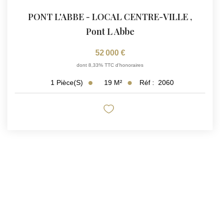
PONT L'ABBE - LOCAL CENTRE-VILLE
,
Pont L Abbe
52 000 €
dont 8,33% TTC d'honoraires
19
M²
Réf :
2060
1
Pièce(s)