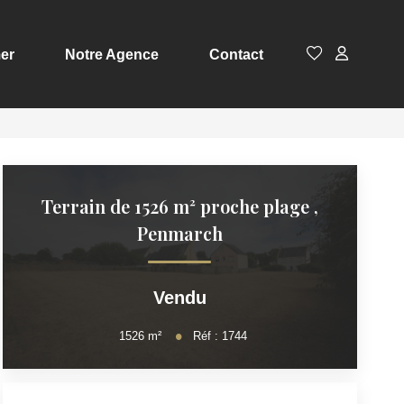
er
Notre Agence
Contact
Terrain de 1526 m² proche plage
,
Penmarch
Vendu
1526
m²
Réf :
1744