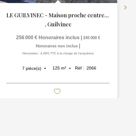
LE GUILVINEC - Maison proche centre-ville
,
Guilvinec
256 000 €
Honoraires inclus
|
245 000 €
|
Honoraires non inclus
Honoraires : 4,49% TTC à la charge de l'acquéreur
125
m²
Réf :
2066
7
pièce(s)