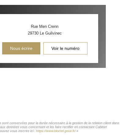
Rue Men Crenn
29730
Le Guilvinec
Nous écrire
Voir le numéro
 sont conservées pour la durée nécessaire à la gestion de la relation client dans
 aux données vous concernant et les faire rectifier en contactant Cabinet
uvez vous inscrire ici :
https://www.bloctel.gouv.fr/
»