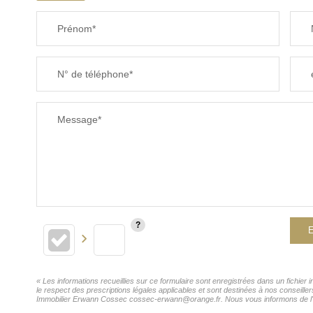
Prénom*
N° de téléphone*
Message*
E
« Les informations recueillies sur ce formulaire sont enregistrées dans un fichie
le respect des prescriptions légales applicables et sont destinées à nos conseille
Immobilier Erwann Cossec cossec-erwann@orange.fr. Nous vous informons de l'exis