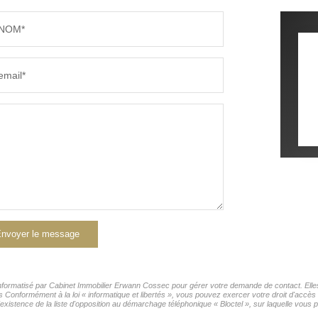
NOM*
email*
nvoyer le message
r informatisé par Cabinet Immobilier Erwann Cossec pour gérer votre demande de contact. Elles
rs Conformément à la loi « informatique et libertés », vous pouvez exercer votre droit d'accès
tence de la liste d'opposition au démarchage téléphonique « Bloctel », sur laquelle vous po