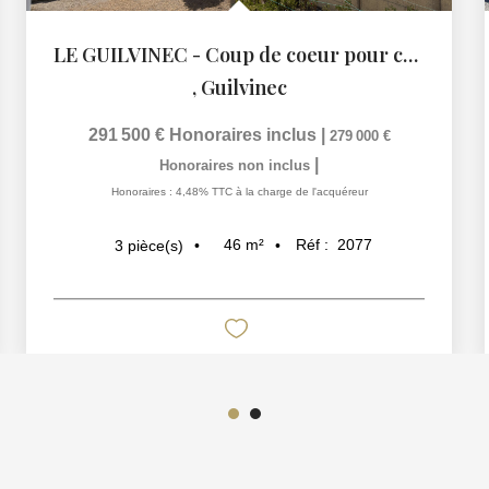
LE GUILVINEC - Coup de coeur pour ce penty en front de mer
,
Guilvinec
291 500 €
Honoraires inclus
|
279 000 €
|
Honoraires non inclus
Honoraires : 4,48% TTC à la charge de l'acquéreur
46
m²
Réf :
2077
3
pièce(s)