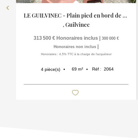
LE GUILVINEC - Plain pied en bord de mer
,
Guilvinec
313 500 €
Honoraires inclus
|
300 000 €
|
Honoraires non inclus
Honoraires : 4,5% TTC à la charge de l'acquéreur
69
m²
Réf :
2064
4
pièce(s)