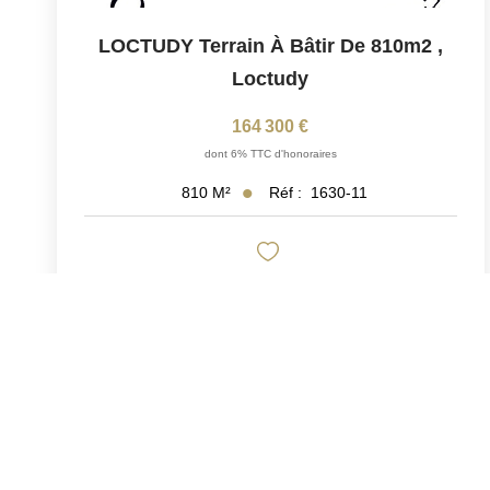
LOCTUDY Terrain À Bâtir De 810m2
,
Loctudy
164 300 €
dont 6% TTC d'honoraires
Réf :
1630-11
810
M²