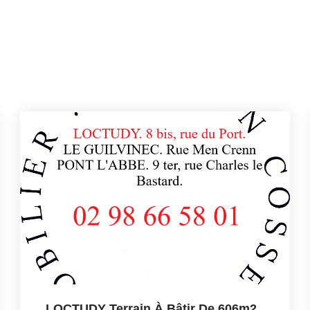
LOCTUDY Terrain À Bâtir De 606m2
,