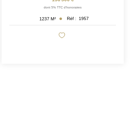
dont 5% TTC d'honoraires
Réf :
1957
1237
M²