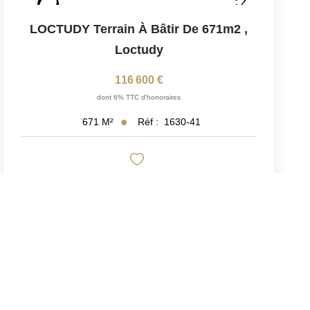
LOCTUDY Terrain À Bâtir De 671m2
,
Loctudy
116 600 €
dont 6% TTC d'honoraires
Réf :
1630-41
671
M²