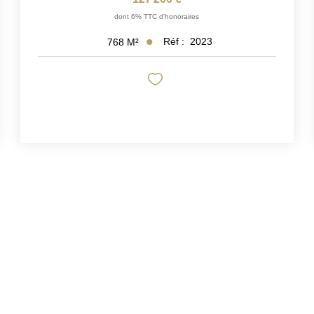
dont 6% TTC d'honoraires
Réf :
2023
768
M²