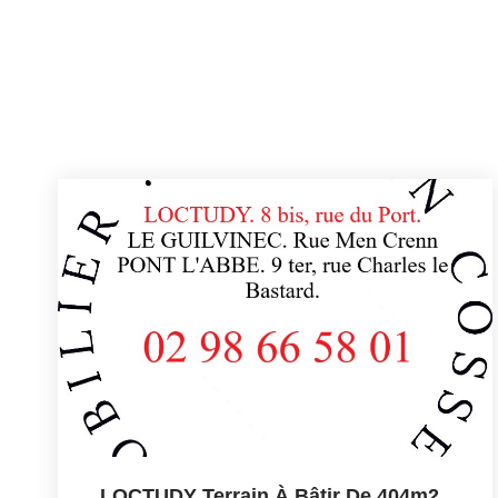
LOCTUDY Terrain À Bâtir De 404m2
,