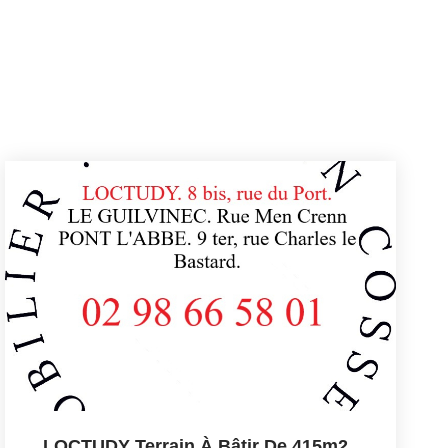
LOCTUDY Terrain À Bâtir De 415m2
,