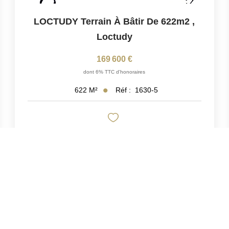
LOCTUDY Terrain À Bâtir De 622m2
,
Loctudy
169 600 €
dont 6% TTC d'honoraires
Réf :
1630-5
622
M²