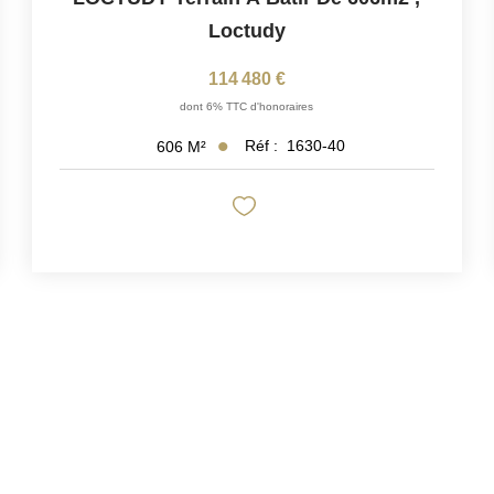
Loctudy
114 480 €
dont 6% TTC d'honoraires
Réf :
1630-40
606
M²