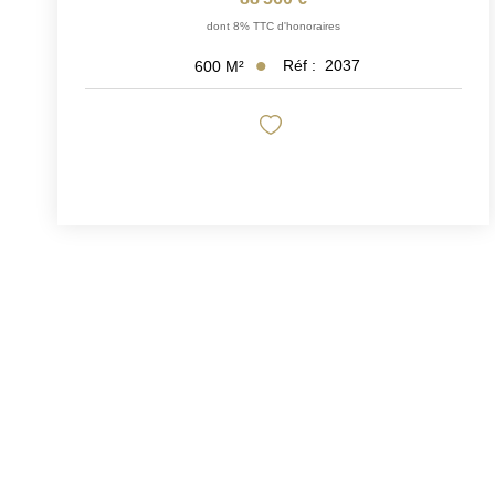
dont 8% TTC d'honoraires
Réf :
2037
600
M²