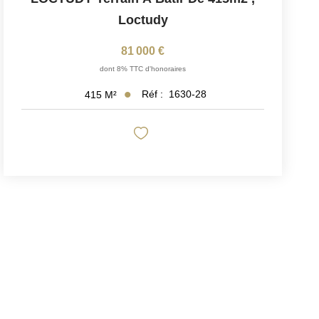
Loctudy
81 000 €
dont 8% TTC d'honoraires
Réf :
1630-28
415
M²