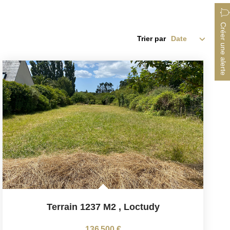
Créer une alerte
Trier par
Terrain 1237 M2
,
Loctudy
136 500 €