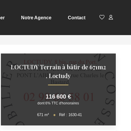
er
Notre Agence
Contact
LOCTUDY Terrain à bâtir de 671m2
,
Loctudy
116 600 €
dont 6% TTC d'honoraires
671
m²
Réf :
1630-41