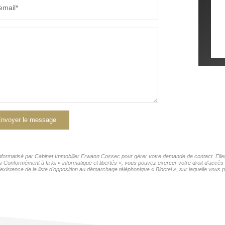
email*
nvoyer le message
r informatisé par Cabinet Immobilier Erwann Cossec pour gérer votre demande de contact. Elles
rs Conformément à la loi « informatique et libertés », vous pouvez exercer votre droit d'accès
tence de la liste d'opposition au démarchage téléphonique « Bloctel », sur laquelle vous po