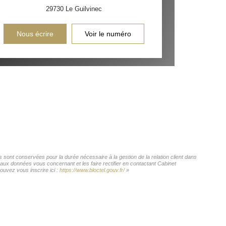
29730
Le Guilvinec
Nous écrire
Voir le numéro
 sont conservées pour la durée nécessaire à la gestion de la relation client dans
 aux données vous concernant et les faire rectifier en contactant Cabinet
uvez vous inscrire ici :
https://www.bloctel.gouv.fr/
»