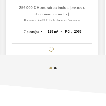
256 000 €
Honoraires inclus
|
245 000 €
|
Honoraires non inclus
Honoraires : 4,49% TTC à la charge de l'acquéreur
125
m²
Réf :
2066
7
pièce(s)