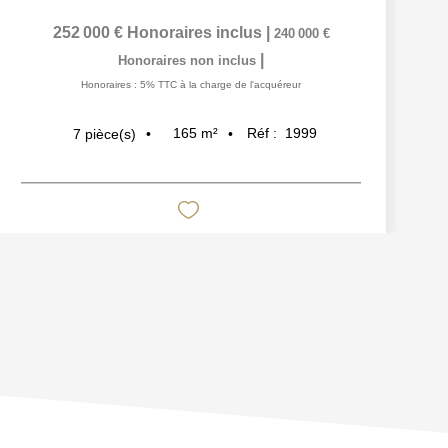
252 000 €
Honoraires inclus
|
240 000 €
|
Honoraires non inclus
Honoraires : 5% TTC à la charge de l'acquéreur
165
m²
Réf :
1999
7
pièce(s)