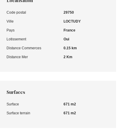
Localisation
Code postal
29750
Ville
LOCTUDY
Pays
France
Lotissement
Oui
Distance Commerces
0.15 km
Distance Mer
2 Km
Surfaces
Surface
671 m2
Surface terrain
671 m2