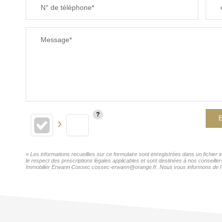
N° de téléphone*
Message*
E
« Les informations recueillies sur ce formulaire sont enregistrées dans un fichie
le respect des prescriptions légales applicables et sont destinées à nos conseille
Immobilier Erwann Cossec cossec-erwann@orange.fr. Nous vous informons de l'exis