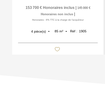
153 700 €
Honoraires inclus
|
145 000 €
|
Honoraires non inclus
Honoraires : 6% TTC à la charge de l'acquéreur
85
m²
Réf :
1905
4
pièce(s)