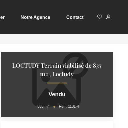
er
Notre Agence
Contact
LOCTUDY Terrain viabilisé de 837
m2
,
Loctudy
Vendu
885
m²
Réf :
1131-4