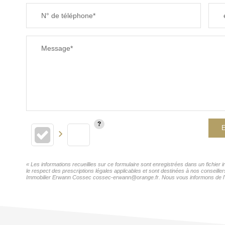
N° de téléphone*
Message*
E
« Les informations recueillies sur ce formulaire sont enregistrées dans un fichie
le respect des prescriptions légales applicables et sont destinées à nos conseille
Immobilier Erwann Cossec cossec-erwann@orange.fr. Nous vous informons de l'exis