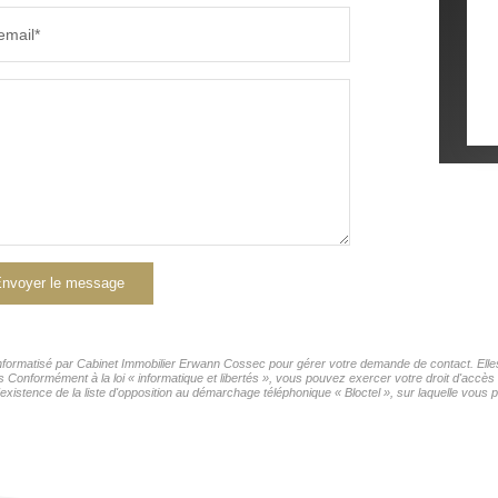
email*
nvoyer le message
r informatisé par Cabinet Immobilier Erwann Cossec pour gérer votre demande de contact. Elles
rs Conformément à la loi « informatique et libertés », vous pouvez exercer votre droit d'accès
tence de la liste d'opposition au démarchage téléphonique « Bloctel », sur laquelle vous po