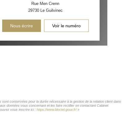
Rue Men Crenn
29730
Le Guilvinec
Nous écrire
Voir le numéro
 sont conservées pour la durée nécessaire à la gestion de la relation client dans
 aux données vous concernant et les faire rectifier en contactant Cabinet
uvez vous inscrire ici :
https://www.bloctel.gouv.fr/
»