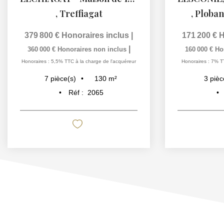
,
Treffiagat
,
Ploban
379 800 €
Honoraires inclus
|
171 200 €
H
|
360 000 €
Honoraires non inclus
160 000 €
Ho
Honoraires : 5,5% TTC à la charge de l'acquéreur
Honoraires : 7% T
130
m²
7
pièce(s)
3
pièc
Réf :
2065