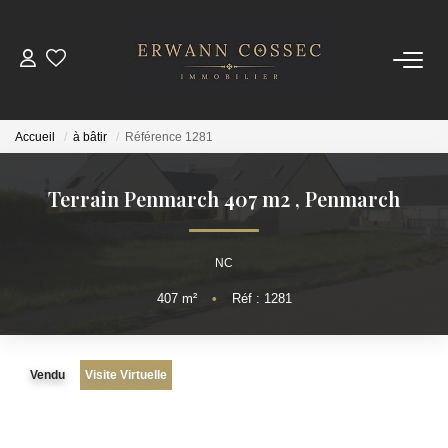
ACHETER
Accueil
à bâtir
Référence 1281
LOUER
Terrain Penmarch 407 m2
,
Penmarch
ESTIMER
NC
NOTRE AGENCE
407
m²
•
Réf : 1281
Qui Sommes-Nous
Nos Actualités
Vendu
Visite Virtuelle
CONTACT