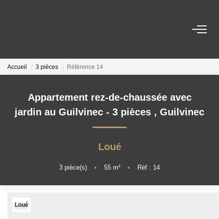
ACHETER
Accueil
3 pièces
Référence 14
LOUER
Appartement rez-de-chaussée avec
ESTIMER
jardin au Guilvinec - 3 pièces
,
Guilvinec
NOTRE AGENCE
Loué
Qui Sommes-Nous
3
pièce(s)
•
55
m²
•
Réf : 14
Nos Actualités
Loué
CONTACT