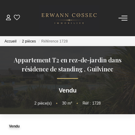
ACHETER
Accueil
2 pièces
Référence 1728
LOUER
Appartement T2 en rez-de-jardin dans
ESTIMER
résidence de standing
,
Guilvinec
NOTRE AGENCE
Vendu
Qui Sommes-Nous
2
pièce(s)
•
30
m²
•
Réf : 1728
Nos Actualités
Vendu
CONTACT