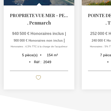
PROPRIETE VUE MER - PENMARC'H
,
Penmarch
,
T
940 500 €
Honoraires inclus
|
252 000 €
H
|
900 000 €
Honoraires non inclus
240 000 €
Ho
Honoraires : 4,5% TTC à la charge de l'acquéreur
Honoraires : 5% T
154
m²
5
pièce(s)
7
pièce
Réf :
2049