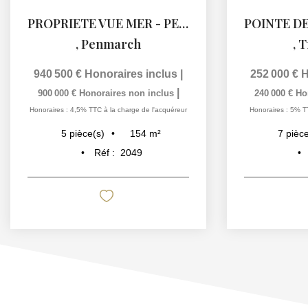
PROPRIETE VUE MER - PENMARC'H
,
Penmarch
,
T
940 500 €
Honoraires inclus
|
252 000 €
H
|
900 000 €
Honoraires non inclus
240 000 €
Ho
Honoraires : 4,5% TTC à la charge de l'acquéreur
Honoraires : 5% T
154
m²
5
pièce(s)
7
pièce
Réf :
2049