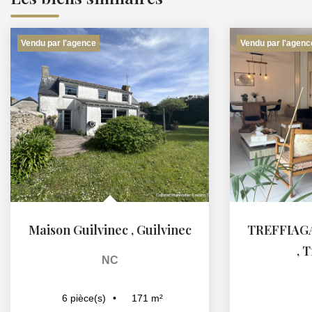
Vendu par l'agence
Vendu par l'agenc
Maison Guilvinec
,
Guilvinec
,
T
NC
171
m²
6
pièce(s)