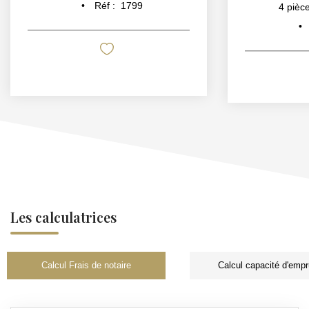
Réf :
1799
4
pièce
Les calculatrices
Calcul Frais de notaire
Calcul capacité d'empr