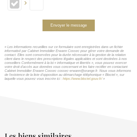
Envoyer le message
« Les informations recueillies sur ce formulaire sont enregistrées dans un fichier
informatisé par Cabinet Immobilier Erwann Cossec pour gérer votre demande de
contact. Elles sont conservées pour la durée nécessaire à la gestion de la relation
client dans le respect des prescriptions légales applicables et sont destinées à nos
conseillers Conformément à la loi « informatique et libertés », vous pouvez exercer
votre droit d'accès aux données vous concernant et les faire rectifier en contactant
Cabinet Immobilier Erwann Cossec cossec-erwann@orange.fr. Nous vous informons
de l'existence de la liste d'opposition au démarchage téléphonique « Bloctel », sur
laquelle vous pouvez vous inscrire ici :
https://www.bloctel.gouv.fr/
»
Les biens similaires