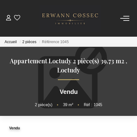
ACHETER
Accueil
2 pièces
Référence 1045
LOUER
Appartement Loctudy 2 pièce(s) 39,73 m2
,
ESTIMER
Loctudy
NOTRE AGENCE
Vendu
Qui Sommes-Nous
2
pièce(s)
•
39
m²
•
Réf : 1045
Nos Actualités
Vendu
CONTACT