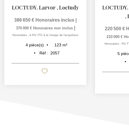
LOCTUDY. Larvor
,
Loctudy
,
386 650 €
Honoraires inclus
|
|
370 000 €
Honoraires non inclus
220 500 €
H
Honoraires : 4,5% TTC à la charge de l'acquéreur
210 000 €
Ho
Honoraires : 5% T
123
m²
4
pièce(s)
Réf :
2057
5
pièc