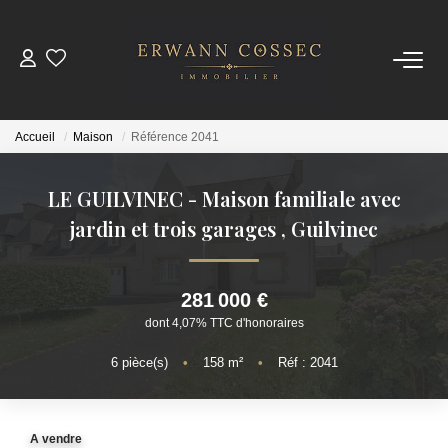
ACHETER
Accueil
Maison
Référence 2041
LOUER
LE GUILVINEC - Maison familiale avec
ESTIMER
jardin et trois garages
,
Guilvinec
NOTRE AGENCE
281 000 €
dont 4,07% TTC d'honoraires
Qui Sommes-Nous
Nos Actualités
6
pièce(s)
•
158
m²
•
Réf : 2041
CONTACT
A vendre