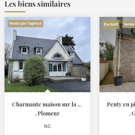
Les biens similaires
Vendu par l'agence
Exclusif
Vendu 
Charmante maison sur la commune de Plomeur
,
Plomeur
,
G
NC