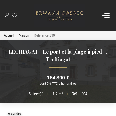
ACHETER
Accueil
Maison
Référence 1904
LOUER
LECHIAGAT - Le port et la plage à pied !
,
ESTIMER
Treffiagat
NOTRE AGENCE
164 300 €
dont 6% TTC d'honoraires
Qui Sommes-Nous
Nos Actualités
5
pièce(s)
•
112
m²
•
Réf : 1904
CONTACT
A vendre