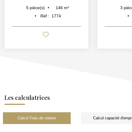
146
m²
5
pièce(s)
3
pièc
Réf :
1774
Les calculatrices
Calcul Frais de notaire
Calcul capacité d'empr