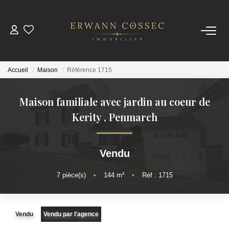
ACHETER
Accueil
Maison
Référence 1715
LOUER
Maison familiale avec jardin au coeur de
ESTIMER
Kerity
,
Penmarch
NOTRE AGENCE
Vendu
Qui Sommes-Nous
7
pièce(s)
•
144
m²
•
Réf : 1715
Nos Actualités
Vendu
Vendu par l'agence
CONTACT