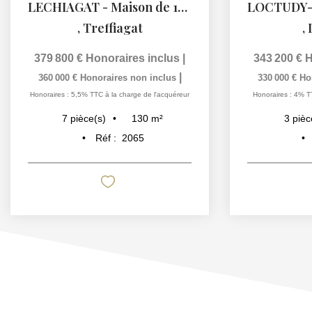
LECHIAGAT - Maison de 130 m² profitant d'une vue sur le port
,
Treffiagat
,
379 800 €
Honoraires inclus
|
343 200 €
H
|
360 000 €
Honoraires non inclus
330 000 €
Ho
Honoraires : 5,5% TTC à la charge de l'acquéreur
Honoraires : 4% T
130
m²
7
pièce(s)
3
pièc
Réf :
2065