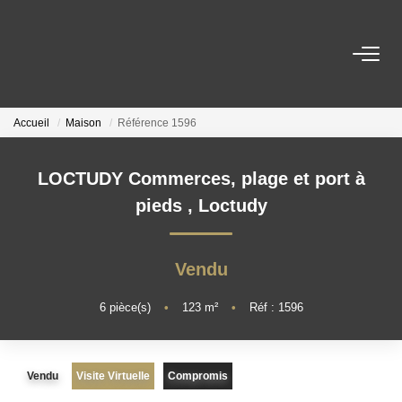
ACHETER
Accueil
Maison
Référence 1596
LOUER
LOCTUDY Commerces, plage et port à
ESTIMER
pieds
,
Loctudy
NOTRE AGENCE
Vendu
Qui Sommes-Nous
6
pièce(s)
•
123
m²
•
Réf : 1596
Nos Actualités
Vendu
Visite Virtuelle
Compromis
CONTACT