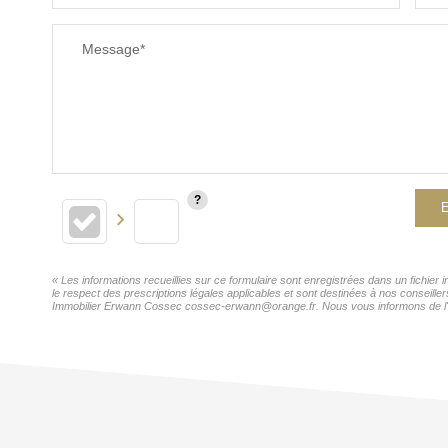
Message*
E
« Les informations recueillies sur ce formulaire sont enregistrées dans un fichie
le respect des prescriptions légales applicables et sont destinées à nos conseille
Immobilier Erwann Cossec cossec-erwann@orange.fr. Nous vous informons de l'exis