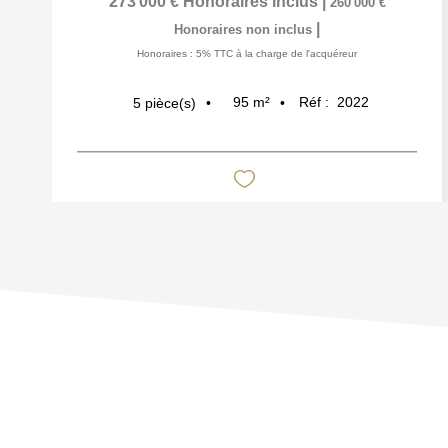
273 000 €
Honoraires inclus
|
260 000 €
|
Honoraires non inclus
Honoraires : 5% TTC à la charge de l'acquéreur
95
m²
Réf :
2022
5
pièce(s)