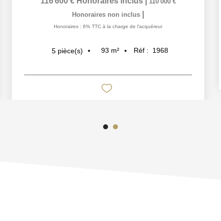
116 600 €
Honoraires inclus
|
110 000 €
|
Honoraires non inclus
Honoraires : 6% TTC à la charge de l'acquéreur
93
m²
Réf :
1968
5
pièce(s)