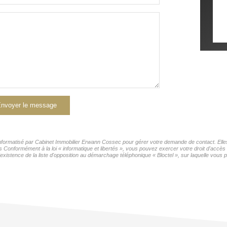
nvoyer le message
r informatisé par Cabinet Immobilier Erwann Cossec pour gérer votre demande de contact. Elles
rs Conformément à la loi « informatique et libertés », vous pouvez exercer votre droit d'accès
tence de la liste d'opposition au démarchage téléphonique « Bloctel », sur laquelle vous po