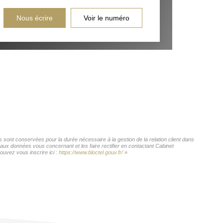
Nous écrire
Voir le numéro
 sont conservées pour la durée nécessaire à la gestion de la relation client dans
 aux données vous concernant et les faire rectifier en contactant Cabinet
uvez vous inscrire ici :
https://www.bloctel.gouv.fr/
»