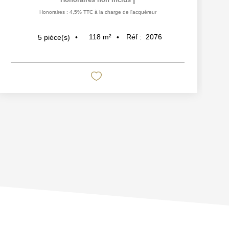
Honoraires : 4,5% TTC à la charge de l'acquéreur
118
m²
Réf :
2076
5
pièce(s)