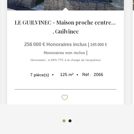
LE GUILVINEC - Maison proche centre-ville
,
Guilvinec
256 000 €
Honoraires inclus
|
245 000 €
|
Honoraires non inclus
Honoraires : 4,49% TTC à la charge de l'acquéreur
125
m²
Réf :
2066
7
pièce(s)