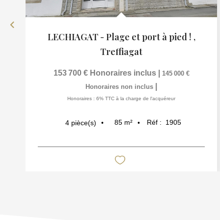
LECHIAGAT - Plage et port à pied !
,
Treffiagat
153 700 €
Honoraires inclus
|
145 000 €
|
Honoraires non inclus
Honoraires : 6% TTC à la charge de l'acquéreur
85
m²
Réf :
1905
4
pièce(s)