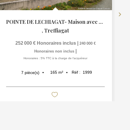
POINTE DE LECHIAGAT- Maison avec vie de plain pied à la...
,
Treffiagat
252 000 €
Honoraires inclus
|
240 000 €
|
Honoraires non inclus
Honoraires : 5% TTC à la charge de l'acquéreur
165
m²
Réf :
1999
7
pièce(s)