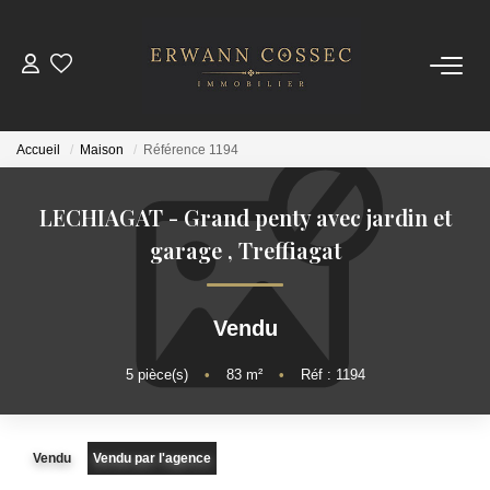
ACHETER
Accueil
Maison
Référence 1194
LOUER
LECHIAGAT - Grand penty avec jardin et
ESTIMER
garage
,
Treffiagat
NOTRE AGENCE
Vendu
Qui Sommes-Nous
5
pièce(s)
•
83
m²
•
Réf : 1194
Nos Actualités
Vendu
Vendu par l'agence
CONTACT