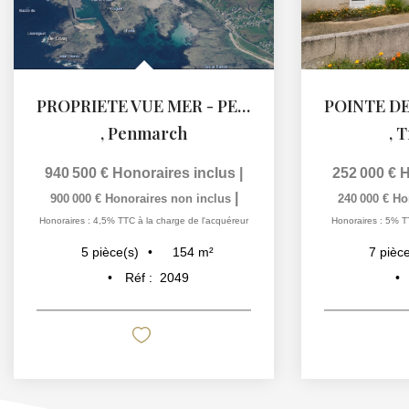
PROPRIETE VUE MER - PENMARC'H
,
Penmarch
,
T
940 500 €
Honoraires inclus
|
252 000 €
H
|
900 000 €
Honoraires non inclus
240 000 €
Ho
Honoraires : 4,5% TTC à la charge de l'acquéreur
Honoraires : 5% T
154
m²
5
pièce(s)
7
pièce
Réf :
2049