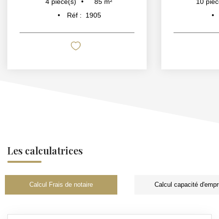
85
m²
4
pièce(s)
10
pièc
Réf :
1905
Les calculatrices
Calcul Frais de notaire
Calcul capacité d'empr