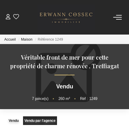
ACHETER
Accueil
Maison
Référence 1249
LOUER
Véritable front de mer pour cette
ESTIMER
propriété de charme rénovée
,
Treffiagat
NOTRE AGENCE
Vendu
Qui Sommes-Nous
7
pièce(s)
•
260
m²
•
Réf : 1249
Nos Actualités
Vendu
Vendu par l'agence
CONTACT