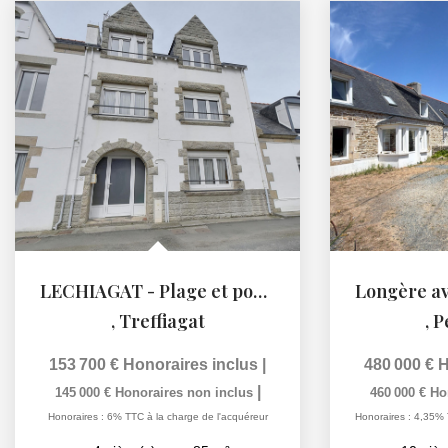
LECHIAGAT - Plage et port à pied !
,
Treffiagat
,
P
153 700 €
Honoraires inclus
|
480 000 €
H
|
145 000 €
Honoraires non inclus
460 000 €
Ho
Honoraires : 6% TTC à la charge de l'acquéreur
Honoraires : 4,35% 