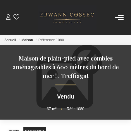
ACHETER
Accueil
Maison
Référence 1080
LOUER
Maison de plain-pied avec combles
ESTIMER
aménageables à 600 mètres du bord de
mer !
,
Treffiagat
NOTRE AGENCE
Vendu
Qui Sommes-Nous
Nos Actualités
67
m²
•
Réf : 1080
CONTACT