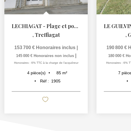
LECHIAGAT - Plage et port à pied !
,
Treffiagat
,
G
153 700 €
Honoraires inclus
|
190 800 €
H
|
145 000 €
Honoraires non inclus
180 000 €
Ho
Honoraires : 6% TTC à la charge de l'acquéreur
Honoraires : 6% T
85
m²
4
pièce(s)
7
pièce
Réf :
1905