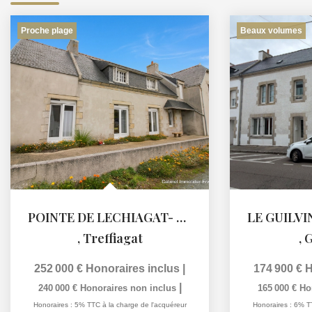
Proche plage
Beaux volumes
POINTE DE LECHIAGAT- Maison avec vie de plain pied à la...
,
Treffiagat
,
G
252 000 €
Honoraires inclus
|
174 900 €
H
|
240 000 €
Honoraires non inclus
165 000 €
Ho
Honoraires : 5% TTC à la charge de l'acquéreur
Honoraires : 6% T