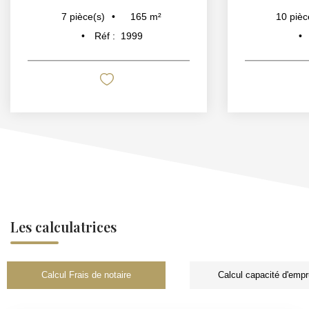
165
m²
7
pièce(s)
10
pièc
Réf :
1999
Les calculatrices
Calcul Frais de notaire
Calcul capacité d'empr