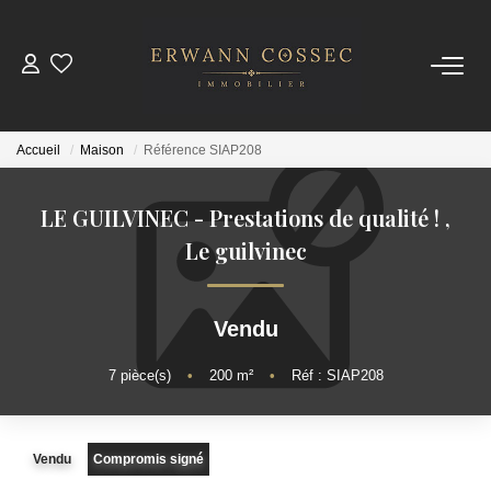
ACHETER
Accueil
Maison
Référence SIAP208
LOUER
LE GUILVINEC - Prestations de qualité !
,
ESTIMER
Le guilvinec
NOTRE AGENCE
Vendu
Qui Sommes-Nous
7
pièce(s)
•
200
m²
•
Réf : SIAP208
Nos Actualités
Vendu
Compromis signé
CONTACT