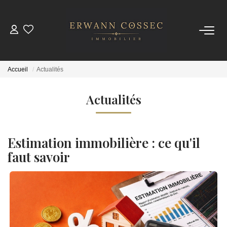
ACHETER
Accueil
Actualités
LOUER
Actualités
ESTIMER
Estimation immobilière : ce qu'il
NOTRE AGENCE
faut savoir
Qui Sommes-Nous
Nos Actualités
CONTACT