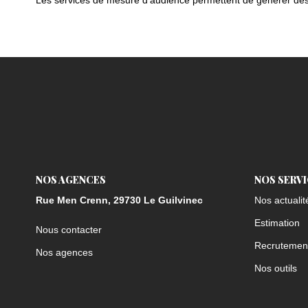
Les services de mesure d'audience permettent de générer des s
NOS AGENCES
NOS SERV
Rue Men Crenn, 29730 Le Guilvinec
Nos actualit
Estimation
Nous contacter
Recrutemen
Nos agences
Nos outils