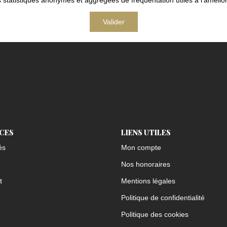
tatistiques anonymes et aggrégées de fréquentation utiles à l'améliora
Valider
ICES
LIENS UTILES
és
Mon compte
Nos honoraires
t
Mentions légales
Politique de confidentialité
Politique des cookies